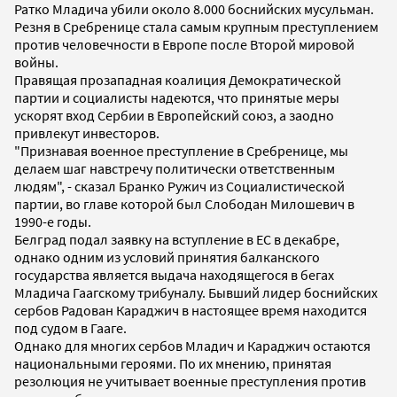
Ратко Младича убили около 8.000 боснийских мусульман.
Резня в Сребренице стала самым крупным преступлением
против человечности в Европе после Второй мировой
войны.
Правящая прозападная коалиция Демократической
партии и социалисты надеются, что принятые меры
ускорят вход Сербии в Европейский союз, а заодно
привлекут инвесторов.
"Признавая военное преступление в Сребренице, мы
делаем шаг навстречу политически ответственным
людям", - сказал Бранко Ружич из Социалистической
партии, во главе которой был Слободан Милошевич в
1990-е годы.
Белград подал заявку на вступление в ЕС в декабре,
однако одним из условий принятия балканского
государства является выдача находящегося в бегах
Младича Гаагскому трибуналу. Бывший лидер боснийских
сербов Радован Караджич в настоящее время находится
под судом в Гааге.
Однако для многих сербов Младич и Караджич остаются
национальными героями. По их мнению, принятая
резолюция не учитывает военные преступления против