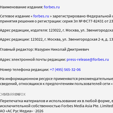
Наименование издания:
forbes.ru
Cетевое издание «
forbes.ru
» зарегистрировано Федеральной 
принятия решения о регистрации: серия Эл № ФС77-82431 от 23 
Адрес редакции, издателя: 123022, г. Москва, ул. Звенигородская 2-
Адрес редакции: 123022, г. Москва, ул. Звенигородская 2-я, д. 13, с
Главный редактор: Мазурин Николай Дмитриевич
Адрес электронной почты редакции:
press-release@forbes.ru
Номер телефона редакции:
+7 (495) 565-32-06
На информационном ресурсе применяются рекомендательные 
сведений, относящихся к предпочтениям пользователей сети 
СМИ2
SPARROW
INFOX
Перепечатка материалов и использование их в любой форме, в
исключительной собственностью Forbes Media Asia Pte. Limite
AO «АС Рус Медиа»
·
2026