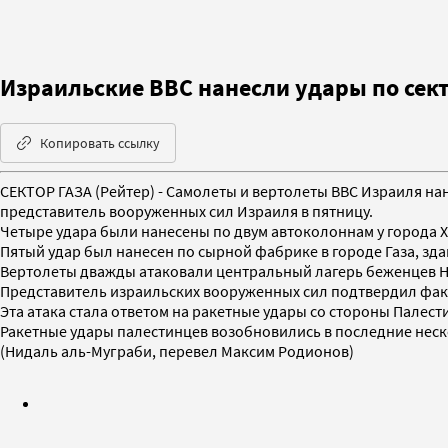
Израильские ВВС нанесли удары по сект
Копировать ссылку
СЕКТОР ГАЗА (Рейтер) - Самолеты и вертолеты ВВС Израиля на
представитель вооруженных сил Израиля в пятницу.
Четыре удара были нанесены по двум автоколоннам у города 
Пятый удар был нанесен по сырной фабрике в городе Газа, зд
Вертолеты дважды атаковали центральный лагерь беженцев Ну
Представитель израильских вооруженных сил подтвердил факт 
Эта атака стала ответом на ракетные удары со стороны Палести
Ракетные удары палестинцев возобновились в последние неско
(Нидаль аль-Муграби, перевел Максим Родионов)