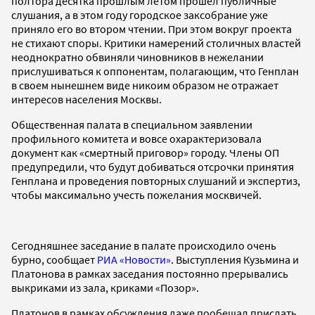
полтора десятка прошлым летом прошел публичные
слушания, а в этом году городское заксобрание уже
приняло его во втором чтении. При этом вокруг проекта
не стихают споры. Критики намерений столичных властей
неоднократно обвиняли чиновников в нежелании
прислушиваться к оппонентам, полагающим, что Генплан
в своем нынешнем виде никоим образом не отражает
интересов населения Москвы.
Общественная палата в специальном заявлении
профильного комитета и вовсе охарактеризовала
документ как «смертный приговор» городу. Члены ОП
предупредили, что будут добиваться отсрочки принятия
Генплана и проведения повторных слушаний и экспертиз,
чтобы максимально учесть пожелания москвичей.
Сегодняшнее заседание в палате происходило очень
бурно, сообщает
РИА «Новости»
. Выступления Кузьмина и
Платонова в рамках заседания постоянно прерывались
выкриками из зала, криками «Позор».
Платонов в рамках обсуждения даже пообещал прислать