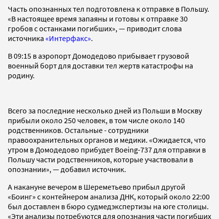
Часть опознанных тел подготовлена к отправке в Польшу.
«В настоящее время запаяны и готовы к отправке 30
гробов с останками погибших», — приводит слова
источника
«Интерфакс»
.
В 09:15 в аэропорт Домодедово прибывает грузовой
военный борт для доставки тел жертв катастрофы на
родину.
Всего за последние несколько дней из Польши в Москву
прибыли около 250 человек, в том числе около 140
родственников. Остальные - сотрудники
правоохранительных органов и медики. «Ожидается, что
утром в Домодедово прибудет Boeing-737 для отправки в
Польшу части родственников, которые участвовали в
опознании», — добавил источник.
А накануне вечером в Шереметьево прибыл другой
«Боинг» с контейнером анализа ДНК, который около 22:00
был доставлен в бюро судмедэкспертизы на юге столицы.
«Эти анализы потребуются для опознания части погибших