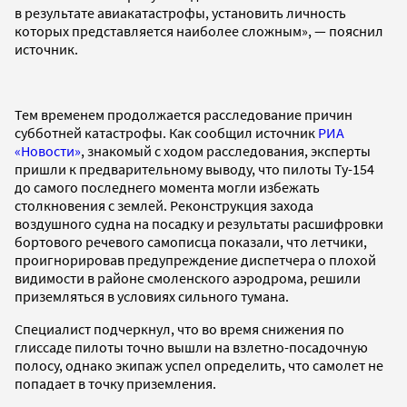
в результате авиакатастрофы, установить личность
которых представляется наиболее сложным», — пояснил
источник.
Тем временем продолжается расследование причин
субботней катастрофы. Как сообщил источник
РИА
«Новости»
, знакомый с ходом расследования, эксперты
пришли к предварительному выводу, что пилоты Ту-154
до самого последнего момента могли избежать
столкновения с землей. Реконструкция захода
воздушного судна на посадку и результаты расшифровки
бортового речевого самописца показали, что летчики,
проигнорировав предупреждение диспетчера о плохой
видимости в районе смоленского аэродрома, решили
приземляться в условиях сильного тумана.
Специалист подчеркнул, что во время снижения по
глиссаде пилоты точно вышли на взлетно-посадочную
полосу, однако экипаж успел определить, что самолет не
попадает в точку приземления.