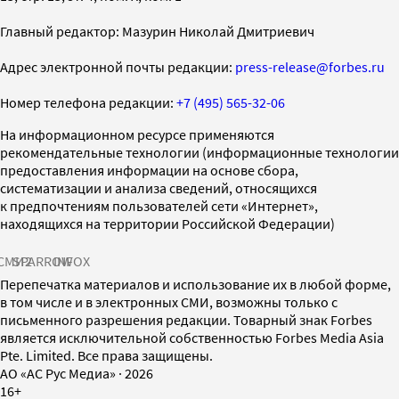
Главный редактор: Мазурин Николай Дмитриевич
Адрес электронной почты редакции:
press-release@forbes.ru
Номер телефона редакции:
+7 (495) 565-32-06
На информационном ресурсе применяются
рекомендательные технологии (информационные технологии
предоставления информации на основе сбора,
систематизации и анализа сведений, относящихся
к предпочтениям пользователей сети «Интернет»,
находящихся на территории Российской Федерации)
СМИ2
SPARROW
INFOX
Перепечатка материалов и использование их в любой форме,
в том числе и в электронных СМИ, возможны только с
письменного разрешения редакции. Товарный знак Forbes
является исключительной собственностью Forbes Media Asia
Pte. Limited. Все права защищены.
AO «АС Рус Медиа»
·
2026
16+