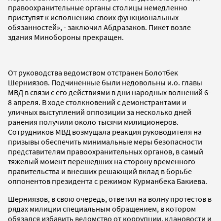
правоохранительные органы столицы немедленно
приступят к исполнению своих функциональных
обязанностей», - заключил Абдразаков. Пикет возле
здания Минобороны прекращен.
От руководства ведомством отстранен Болотбек
Шерниязов. Подчиненные были недовольны и.о. главы
МВД в связи с его действиями в дни народных волнений 6-
8 апреля. В ходе столкновений с демонстрантами и
уличных выступлений оппозиции за несколько дней
ранения получили около тысячи милиционеров.
Сотрудников МВД возмущала реакция руководителя на
призывы обеспечить минимальные меры безопасности
представителям правоохранительных органов, в самый
тяжелый момент перешедших на сторону временного
правительства и внесших решающий вклад в борьбе
оппонентов президента с режимом Курманбека Бакиева.
Шерниязов, в свою очередь, ответил на волну протестов в
рядах милиции специальным обращением, в котором
обязался избавить ведомство от коррупции, клановости и