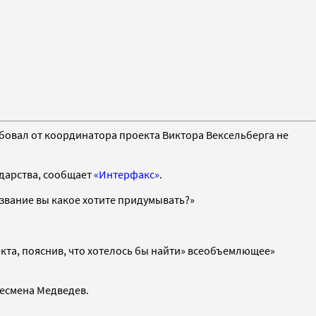
бовал от координатора проекта Виктора Вексельберга не
ударства, сообщает
«Интерфакс»
.
азвание вы какое хотите придумывать?»
екта, пояснив, что хотелось бы найти» всеобъемлющее»
несмена Медведев.