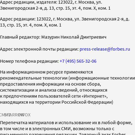
Адрес редакции, издателя: 123022, г. Москва, ул.
Звенигородская 2-я, д. 13, стр. 15, эт. 4, пом. X, ком. 1
Адрес редакции: 123022, г. Москва, ул. Звенигородская 2-я, д.
13, стр. 15, эт. 4, пом. X, ком. 1
Главный редактор: Мазурин Николай Дмитриевич
Адрес электронной почты редакции:
press-release@forbes.ru
Номер телефона редакции:
+7 (495) 565-32-06
На информационном ресурсе применяются
рекомендательные технологии (информационные технологии
предоставления информации на основе сбора,
систематизации и анализа сведений, относящихся
к предпочтениям пользователей сети «Интернет»,
находящихся на территории Российской Федерации)
СМИ2
SPARROW
INFOX
Перепечатка материалов и использование их в любой форме,
в том числе и в электронных СМИ, возможны только с
письменного разрешения редакции. Товарный знак Forbes