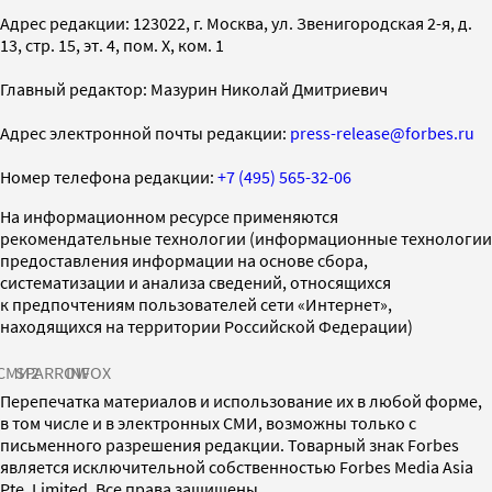
Адрес редакции: 123022, г. Москва, ул. Звенигородская 2-я, д.
13, стр. 15, эт. 4, пом. X, ком. 1
Главный редактор: Мазурин Николай Дмитриевич
Адрес электронной почты редакции:
press-release@forbes.ru
Номер телефона редакции:
+7 (495) 565-32-06
На информационном ресурсе применяются
рекомендательные технологии (информационные технологии
предоставления информации на основе сбора,
систематизации и анализа сведений, относящихся
к предпочтениям пользователей сети «Интернет»,
находящихся на территории Российской Федерации)
СМИ2
SPARROW
INFOX
Перепечатка материалов и использование их в любой форме,
в том числе и в электронных СМИ, возможны только с
письменного разрешения редакции. Товарный знак Forbes
является исключительной собственностью Forbes Media Asia
Pte. Limited. Все права защищены.