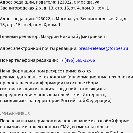
Адрес редакции, издателя: 123022, г. Москва, ул.
Звенигородская 2-я, д. 13, стр. 15, эт. 4, пом. X, ком. 1
Адрес редакции: 123022, г. Москва, ул. Звенигородская 2-я, д.
13, стр. 15, эт. 4, пом. X, ком. 1
Главный редактор: Мазурин Николай Дмитриевич
Адрес электронной почты редакции:
press-release@forbes.ru
Номер телефона редакции:
+7 (495) 565-32-06
На информационном ресурсе применяются
рекомендательные технологии (информационные технологии
предоставления информации на основе сбора,
систематизации и анализа сведений, относящихся
к предпочтениям пользователей сети «Интернет»,
находящихся на территории Российской Федерации)
СМИ2
SPARROW
INFOX
Перепечатка материалов и использование их в любой форме,
в том числе и в электронных СМИ, возможны только с
письменного разрешения редакции. Товарный знак Forbes