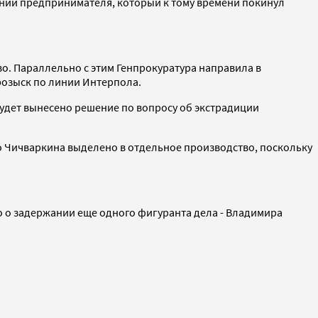
ении предпринимателя, который к тому времени покинул
о. Параллельно с этим Генпрокуратура направила в
розыск по линии Интерпола.
 будет вынесено решение по вопросу об экстрадиции
ло Чичваркина выделено в отдельное производство, поскольку
о о задержании еще одного фигуранта дела - Владимира