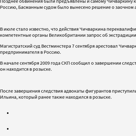
Позднее обвинения были предъявлены и самому Чичваркину к
Россию, Басманным судом было вынесено решение о заочном а
В июле стало известно, что действия Чичваркина переквалиф
компетентные органы Великобритании запрос об экстрадиции
Магистратский суд Вестминстера 7 сентября арестовал Чичварки
предпринимателя в Россию.
В начале сентября 2009 года СКП сообщил о завершении следс
он находится в розыске.
После завершения следствия адвокаты фигурантов приступили
Ильина, который ранее также находился в розыске.