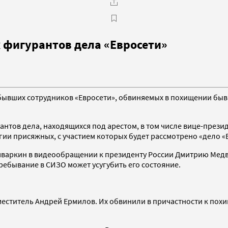
х фигурантов дела «Евросети»
 бывших сотрудников «Евросети», обвиняемых в похищении бы
нтов дела, находящихся под арестом, в том числе вице-прези
ии присяжных, с участием которых будет рассмотрено «дело «
варкин в видеообращении к президенту России Дмитрию Медве
ребывание в СИЗО может усугубить его состояние.
заместитель Андрей Ермилов. Их обвинили в причастности к по