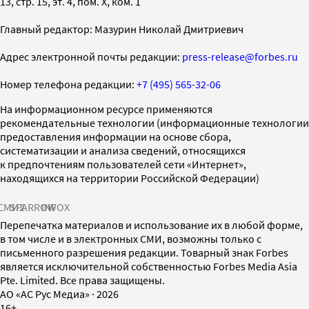
13, стр. 15, эт. 4, пом. X, ком. 1
Главный редактор: Мазурин Николай Дмитриевич
Адрес электронной почты редакции:
press-release@forbes.ru
Номер телефона редакции:
+7 (495) 565-32-06
На информационном ресурсе применяются
рекомендательные технологии (информационные технологии
предоставления информации на основе сбора,
систематизации и анализа сведений, относящихся
к предпочтениям пользователей сети «Интернет»,
находящихся на территории Российской Федерации)
СМИ2
SPARROW
INFOX
Перепечатка материалов и использование их в любой форме,
в том числе и в электронных СМИ, возможны только с
письменного разрешения редакции. Товарный знак Forbes
является исключительной собственностью Forbes Media Asia
Pte. Limited. Все права защищены.
AO «АС Рус Медиа»
·
2026
16+