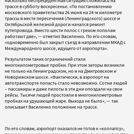
насколько беспрецедентная ситуация сложилась на
трассе в субботу-воскресенье. «По постановлению
московского правительства 26 июня на 24-м километре
трассы в месте пересечения (Ленинградского) шоссе и
Октябрьской железной дороги начался ремонт
путепровода. Вместо шести полос с грехом пополам
работают две», — отметил Василенко. По его словам,
«одновременно был закрыт съезд в направлении МКАД с
Международного шоссе, идущего от аэропорта».
Результатом таких ограничений стали
многокилометровые пробки. При этом заторы возникли
не только на Ленинградском, но и на Дмитровском и
Новорижском шоссе. «Фактически, в аэропорт на
автотранспорте попасть стало невозможно. Сотни людей
– пассажиры и даже пилоты в эти дни опоздали на свои
рейсы. Тысячи людей простояли в многокилометровых
пробках на удушающей жаре. Выхода не было», — так
описывает Василенко положение на трассе.
По его словам, аэропорт оказался не готов к «коллапсу»,