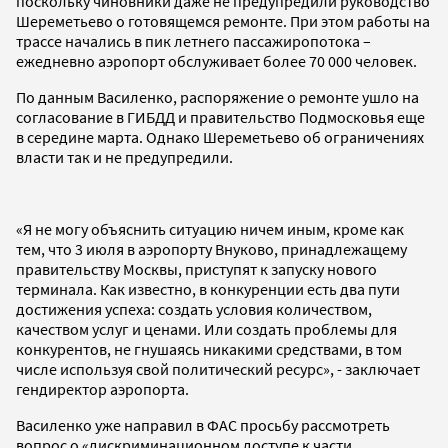
поскольку чиновники даже не предупредили руководство
Шереметьево о готовящемся ремонте. При этом работы на
трассе начались в пик летнего пассажиропотока –
ежедневно аэропорт обслуживает более 70 000 человек.
По данным Василенко, распоряжение о ремонте ушло на
согласование в ГИБДД и правительство Подмосковья еще
в середине марта. Однако Шереметьево об ограничениях
власти так и не предупредили.
«Я не могу объяснить ситуацию ничем иным, кроме как
тем, что 3 июля в аэропорту Внуково, принадлежащему
правительству Москвы, приступят к запуску нового
терминала. Как известно, в конкуренции есть два пути
достижения успеха: создать условия количеством,
качеством услуг и ценами. Или создать проблемы для
конкурентов, не гнушаясь никакими средствами, в том
числе используя свой политический ресурс», - заключает
гендиректор аэропорта.
Василенко уже направил в ФАС просьбу рассмотреть
вопрос о «дискриминационном доступе к части