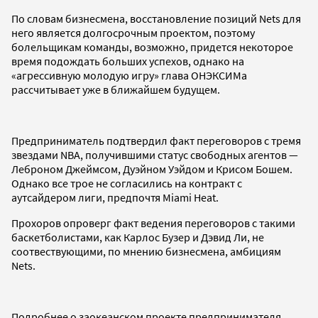
По словам бизнесмена, восстановление позиций Nets для
него является долгосрочным проектом, поэтому
болельщикам команды, возможно, придется некоторое
время подождать больших успехов, однако на
«агрессивную молодую игру» глава ОНЭКСИМа
рассчитывает уже в ближайшем будущем.
Предприниматель подтвердил факт переговоров с тремя
звездами NBA, получившими статус свободных агентов —
Леброном Джеймсом, Дуэйном Уэйдом и Крисом Бошем.
Однако все трое не согласились на контракт с
аутсайдером лиги, предпочтя Miami Heat.
Прохоров опроверг факт ведения переговоров с такими
баскетболистами, как Карлос Бузер и Дэвид Ли, не
соотвествующими, по мнению бизнесмена, амбициям
Nets.
Подробнее о заокеанском проекте предпринимателя