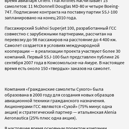
время авиапарк Orient Thai Airlines насчитывает 15
самолетов: 11 McDonnell Douglas MD-80 и четыре Bоеing-
747. Подписание контракта на поставку партии SSJ-100
запланировано на конец 2010 года.
Пассажирский Sukhoi Superjet 100, разработанный ГСС
совместно с зарубежными партнерами, рассчитан на
перевозку до 98 пассажиров на расстояние до 4 400 км.
Самолет создается в условиях международной
кооперации — в реализации проекта участвуют более 30
компаний. Первый SSJ-100 был представлен публике 26
сентября 2007 года в Комсомольске-на-Амуре. В настоящее
время есть около 150 «твердых» заказов на самолет.
Компания «Гражданские самолеты Сухого» была
образована в 2000 году для создания новых образцов
авиационной техники гражданского назначения.
Акционерами ГСС являются «Сухой» (75% минус одна
акция) и стратегический партнер — итальянская Alenia
Aeronautica (25% плюс одна акция).
В настоящее время основным проектом компании