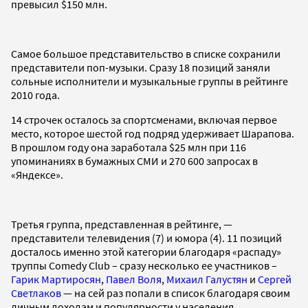
превысил $150 млн.
Самое большое представительство в списке сохранили
представители поп-музыки. Сразу 18 позиций заняли
сольные исполнители и музыкальные группы в рейтинге
2010 года.
14 строчек осталось за спортсменами, включая первое
место, которое шестой год подряд удерживает Шарапова.
В прошлом году она заработала $25 млн при 116
упоминаниях в бумажных СМИ и 270 600 запросах в
«Яндексе».
Третья группа, представленная в рейтинге, —
представители телевидения (7) и юмора (4). 11 позиций
досталось именно этой категории благодаря «распаду»
труппы Comedy Club – сразу несколько ее участников –
Гарик Мартиросян
,
Павел Воля
,
Михаил Галустян
и
Сергей
Светлаков
— на сей раз попали в список благодаря своим
личным доходам и популярности у населения.