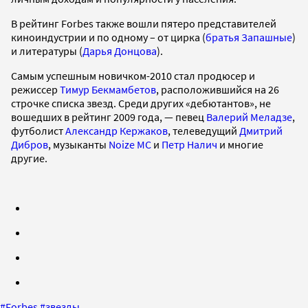
В рейтинг Forbes также вошли пятеро представителей
киноиндустрии и по одному – от цирка (
братья Запашные
)
и литературы (
Дарья Донцова
).
Самым успешным новичком-2010 стал продюсер и
режиссер
Тимур Бекмамбетов
, расположившийся на 26
строчке списка звезд. Среди других «дебютантов», не
вошедших в рейтинг 2009 года, — певец
Валерий Меладзе
,
футболист
Александр Кержаков
, телеведущий
Дмитрий
Дибров
, музыканты
Noize MC
и
Петр Налич
и многие
другие.
#
Forbes
#
звезды