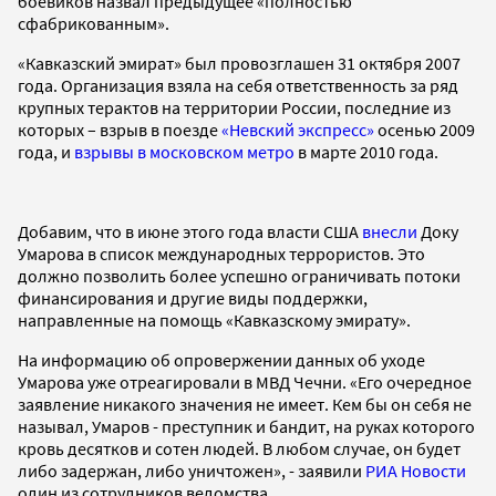
боевиков назвал предыдущее «полностью
сфабрикованным».
«Кавказский эмират» был провозглашен 31 октября 2007
года. Организация взяла на себя ответственность за ряд
крупных терактов на территории России, последние из
которых – взрыв в поезде
«Невский экспресс»
осенью 2009
года, и
взрывы в московском метро
в марте 2010 года.
Добавим, что в июне этого года власти США
внесли
Доку
Умарова в список международных террористов. Это
должно позволить более успешно ограничивать потоки
финансирования и другие виды поддержки,
направленные на помощь «Кавказскому эмирату».
На информацию об опровержении данных об уходе
Умарова уже отреагировали в МВД Чечни. «Его очередное
заявление никакого значения не имеет. Кем бы он себя не
называл, Умаров - преступник и бандит, на руках которого
кровь десятков и сотен людей. В любом случае, он будет
либо задержан, либо уничтожен», - заявили
РИА Новости
один из сотрудников ведомства.