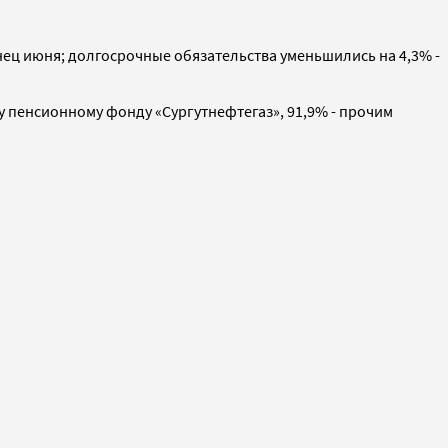
онец июня; долгосрочные обязательства уменьшились на 4,3% -
у пенсионному фонду «Сургутнефтегаз», 91,9% - прочим