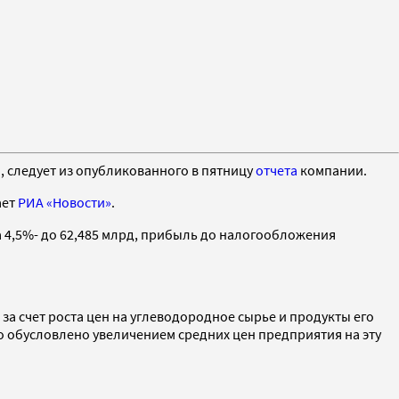
й, следует из опубликованного в пятницу
отчета
компании.
ает
РИА «Новости»
.
а 4,5%- до 62,485 млрд, прибыль до налогообложения
за счет роста цен на углеводородное сырье и продукты его
то обусловлено увеличением средних цен предприятия на эту