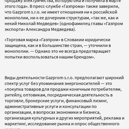
продажу электричества, которую она и получила в марте
этого года». В пресс-службе «Газпрома» также заверили,
что Gazprom s.r.o. не имеет отношения ни к российской
монополии, ни к ее дочерним структурам, «так же, как и
некий Николай Медведев» (однофамилец главы «Газпром
экспорта» Александра Медведева).
«Торговая марка «Газпром» в Словакии юридически
защищена, как и в большинстве стран, — уточнили в
монополии. — Однако это не всегда предотвращает
попытки воспользоваться нашим брендом».
Виды деятельности Gazprom s.r.o. предполагают широкий
спектр услуг без упоминания энергоносителей — это
«покупка товаров для продажи конечным потребителям,
ритейлу, оптовикам, посредническая деятельность в
торговле, брокерские услуги, финансовый лизинг,
административные услуги и консультации по
организации, в вопросах экономики и бизнеса,
организация культурных и других мероприятий, реклама и
маркетинг, исследование рынка и опрос общественного