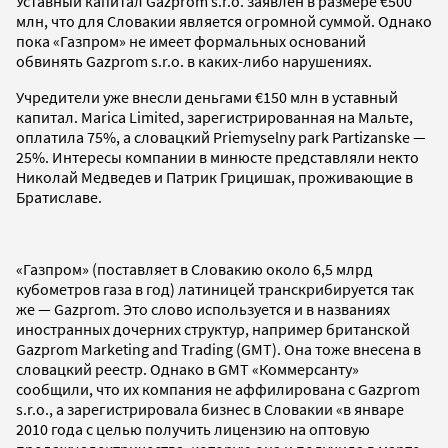
Уставный капитал Gazprom s.r.o. заявлен в размере €500
млн, что для Словакии является огромной суммой. Однако
пока «Газпром» не имеет формальных оснований
обвинять Gazprom s.r.o. в каких-либо нарушениях.
Учредители уже внесли деньгами €150 млн в уставный
капитал. Marica Limited, зарегистрированная на Мальте,
оплатила 75%, а словацкий Priemyselny park Partizanske —
25%. Интересы компании в минюсте представляли некто
Николай Медведев и Патрик Грицишак, проживающие в
Братиславе.
«Газпром» (поставляет в Словакию около 6,5 млрд
кубометров газа в год) латиницей транскрибируется так
же — Gazprom. Это слово используется и в названиях
иностранных дочерних структур, например британской
Gazprom Marketing and Trading (GMT). Она тоже внесена в
словацкий реестр. Однако в GMT «Коммерсанту»
сообщили, что их компания не аффилирована с Gazprom
s.r.o., а зарегистрировала бизнес в Словакии «в январе
2010 года с целью получить лицензию на оптовую