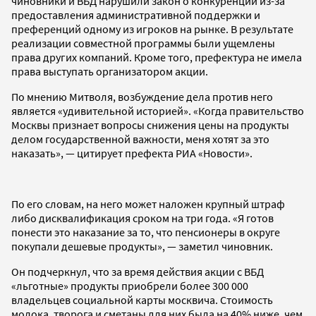
чиновники и ВБД нарушили закон о конкуренции из-за
предоставления административной поддержки и
преференций одному из игроков на рынке. В результате
реализации совместной программы были ущемлены
права других компаний. Кроме того, префектура не имела
права выступать организатором акции.
По мнению Митволя, возбуждение дела против него
является «удивительной историей». «Когда правительство
Москвы признает вопросы снижения цены на продукты
делом государственной важности, меня хотят за это
наказать», — цитирует префекта РИА «Новости».
По его словам, на него может наложен крупный штраф
либо дисквалификация сроком на три года. «Я готов
понести это наказание за то, что пенсионеры в округе
покупали дешевые продукты», — заметил чиновник.
Он подчеркнул, что за время действия акции с ВБД
«льготные» продукты приобрели более 300 000
владельцев социальной карты москвича. Стоимость
молока, творога и сметаны для них была на 40% ниже, чем