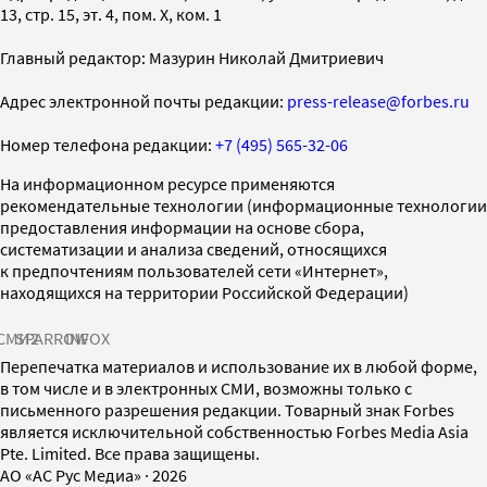
13, стр. 15, эт. 4, пом. X, ком. 1
Главный редактор: Мазурин Николай Дмитриевич
Адрес электронной почты редакции:
press-release@forbes.ru
Номер телефона редакции:
+7 (495) 565-32-06
На информационном ресурсе применяются
рекомендательные технологии (информационные технологии
предоставления информации на основе сбора,
систематизации и анализа сведений, относящихся
к предпочтениям пользователей сети «Интернет»,
находящихся на территории Российской Федерации)
СМИ2
SPARROW
INFOX
Перепечатка материалов и использование их в любой форме,
в том числе и в электронных СМИ, возможны только с
письменного разрешения редакции. Товарный знак Forbes
является исключительной собственностью Forbes Media Asia
Pte. Limited. Все права защищены.
AO «АС Рус Медиа»
·
2026