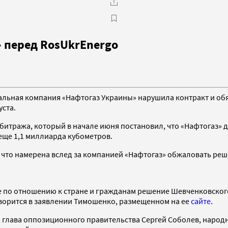
» перед RosUkrEnergo
альная компания «Нафтогаз Украины» нарушила контракт и обя
уста.
битража, который в начале июня постановил, что «Нафтогаз» д
 еще 1,1 миллиарда кубометров.
что намерена вслед за компанией «Нафтогаз» обжаловать реш
е по отношению к стране и гражданам решение Шевченковского 
оворится в заявлении Тимошенко, размещенном на ее
сайте
.
, глава оппозиционного правительства Сергей Соболев, народн