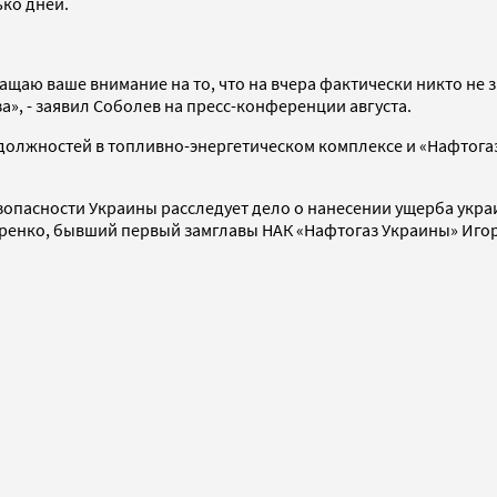
ько дней.
бращаю ваше внимание на то, что на вчера фактически никто н
а», - заявил Соболев на пресс-конференции августа.
 должностей в топливно-энергетическом комплексе и «Нафтога
опасности Украины расследует дело о нанесении ущерба украин
енко, бывший первый замглавы НАК «Нафтогаз Украины» Игорь