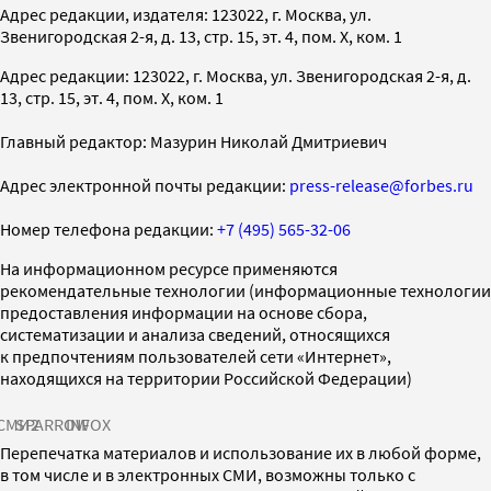
Адрес редакции, издателя: 123022, г. Москва, ул.
Звенигородская 2-я, д. 13, стр. 15, эт. 4, пом. X, ком. 1
Адрес редакции: 123022, г. Москва, ул. Звенигородская 2-я, д.
13, стр. 15, эт. 4, пом. X, ком. 1
Главный редактор: Мазурин Николай Дмитриевич
Адрес электронной почты редакции:
press-release@forbes.ru
Номер телефона редакции:
+7 (495) 565-32-06
На информационном ресурсе применяются
рекомендательные технологии (информационные технологии
предоставления информации на основе сбора,
систематизации и анализа сведений, относящихся
к предпочтениям пользователей сети «Интернет»,
находящихся на территории Российской Федерации)
СМИ2
SPARROW
INFOX
Перепечатка материалов и использование их в любой форме,
в том числе и в электронных СМИ, возможны только с