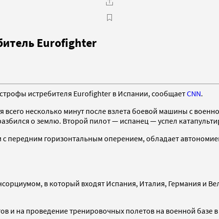
итель Eurofighter
астрофы истребителя Eurofighter в Испании, сообщает
CNN
.
стя всего несколько минут после взлета боевой машины с воен
азбился о землю. Второй пилот — испанец — успел катапультир
 с передним горизонтальным оперением, обладает автономией п
сорциумом, в который входят Испания, Италия, Германия и Ве
тов и на проведение тренировочных полетов на военной базе 