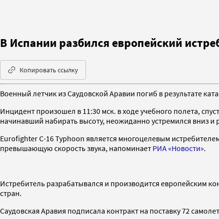
В Испании разбился европейский истреб
Копировать ссылку
Военный летчик из Саудовской Аравии погиб в результате кат
Инцидент произошел в 11:30 мск. в ходе учебного полета, спу
начинавший набирать высоту, неожиданно устремился вниз и р
Eurofighter C-16 Typhoon является многоцелевым истребителем
превышающую скорость звука, напоминает
РИА «Новости»
.
Истребитель разрабатывался и производится европейским кон
стран.
Саудовская Аравия подписала контракт на поставку 72 самоле