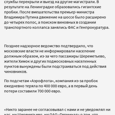
службы перекрыли и выезд на другие магистрали. В
результате на Ленинградке образовались гигантские
пробки. После вмешательства премьер-министра
Владимира Путина движение на шоссе было расширено
до четырех полос, а поиском виновных в создании
транспортного коллапса занялись ФАС и Генпрокуратура.
Позднее надзорное ведомство подтвердило, что
московские власти не информировали население
должным образом, из-за чего пассажиры Шереметьево,
жители Химок и других подмосковных населенных
пунктов вынуждены были подстраиваться под действия
чиновников.
По подсчетам «Аэрофлота», компания из-за пробок
ежедневно теряла по 400 000 евро, а в первый день
потери составили 700 000 евро.
«Никто заранее не согласовывал с нами и не уведомлял ни
нас, ни Шереметьево, ни ОАО «Терминал» о том, что