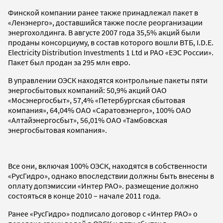
Финской компании ранее также принадлежал пакет в
«Ленэнерго», доставшийся также после реорганизации
энергохолдинга. В августе 2007 года 35,5% акций были
проданы консорциуму, в состав которого вошли ВТБ, I.D.E.
Electricity Distribution Investments 1 Ltd и РАО «ЕЭС России».
Пакет был продан за 295 млн евро.
В управлении ОЭСК находятся контрольные пакеты пяти
энергосбытовых компаний: 50,9% акций ОАО
«Мосэнергосбыт», 57,4% «Петербургская сбытовая
компания», 64,04% ОАО «Саратовэнерго», 100% ОАО
«Алтайэнергосбыт», 56,01% ОАО «Тамбовская
энергосбытовая компания».
Все они, включая 100% ОЭСК, находятся в собственности
«РусГидро», однако впоследствии должны быть внесены в
оплату допэмиссии «Интер РАО». размещение должно
состояться в конце 2010 – начале 2011 года.
Ранее «РусГидро» подписало договор с «Интер РАО» о