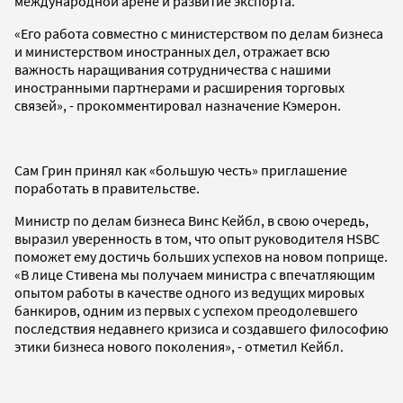
международной арене и развитие экспорта.
«Его работа совместно с министерством по делам бизнеса
и министерством иностранных дел, отражает всю
важность наращивания сотрудничества с нашими
иностранными партнерами и расширения торговых
связей», - прокомментировал назначение Кэмерон.
Сам Грин принял как «большую честь» приглашение
поработать в правительстве.
Министр по делам бизнеса Винс Кейбл, в свою очередь,
выразил уверенность в том, что опыт руководителя HSBC
поможет ему достичь больших успехов на новом поприще.
«В лице Стивена мы получаем министра с впечатляющим
опытом работы в качестве одного из ведущих мировых
банкиров, одним из первых с успехом преодолевшего
последствия недавнего кризиса и создавшего философию
этики бизнеса нового поколения», - отметил Кейбл.