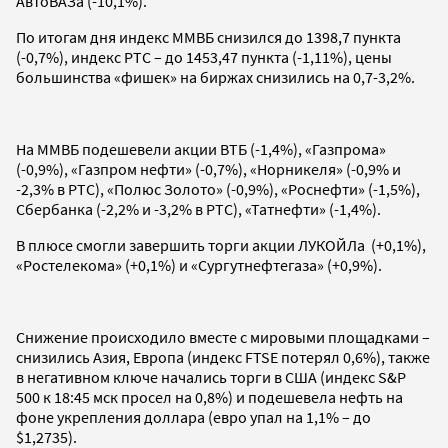
АвтоВАЗа (-10,1%).
По итогам дня индекс ММВБ снизился до 1398,7 пункта
(-0,7%), индекс РТС – до 1453,47 пункта (-1,11%), цены
большинства «фишек» на биржах снизились на 0,7-3,2%.
На ММВБ подешевели акции ВТБ (-1,4%), «Газпрома»
(-0,9%), «Газпром нефти» (-0,7%), «Норникеля» (-0,9% и
-2,3% в РТС), «Полюс Золото» (-0,9%), «Роснефти» (-1,5%),
Сбербанка (-2,2% и -3,2% в РТС), «Татнефти» (-1,4%).
В плюсе смогли завершить торги акции ЛУКОЙЛа (+0,1%),
«Ростелекома» (+0,1%) и «Сургутнефтегаза» (+0,9%).
Снижение происходило вместе с мировыми площадками –
снизились Азия, Европа (индекс FTSE потерял 0,6%), также
в негативном ключе начались торги в США (индекс S&P
500 к 18:45 мск просел на 0,8%) и подешевела нефть на
фоне укрепления доллара (евро упал на 1,1% – до
$1,2735).