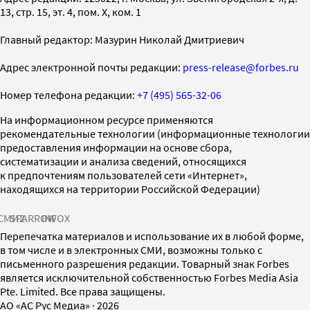
13, стр. 15, эт. 4, пом. X, ком. 1
Главный редактор: Мазурин Николай Дмитриевич
Адрес электронной почты редакции:
press-release@forbes.ru
Номер телефона редакции:
+7 (495) 565-32-06
На информационном ресурсе применяются
рекомендательные технологии (информационные технологии
предоставления информации на основе сбора,
систематизации и анализа сведений, относящихся
к предпочтениям пользователей сети «Интернет»,
находящихся на территории Российской Федерации)
СМИ2
SPARROW
INFOX
Перепечатка материалов и использование их в любой форме,
в том числе и в электронных СМИ, возможны только с
письменного разрешения редакции. Товарный знак Forbes
является исключительной собственностью Forbes Media Asia
Pte. Limited. Все права защищены.
AO «АС Рус Медиа»
·
2026