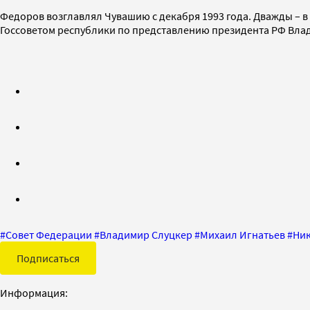
Федоров возглавлял Чувашию с декабря 1993 года. Дважды – в 19
Госсоветом республики по представлению президента РФ Вла
#
Совет Федерации
#
Владимир Слуцкер
#
Михаил Игнатьев
#
Ни
Подписаться
Информация: