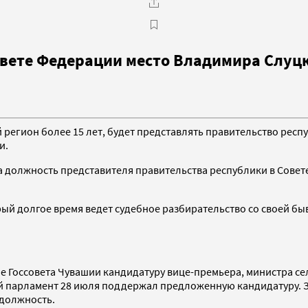
овете Федерации место Владимира Слуц
егион более 15 лет, будет представлять правительство респу
и.
 должность представителя правительства республики в Совете 
ый долгое время ведет судебное разбирательство со своей бы
е Госсовета Чувашии кандидатуру вице-премьера, министра се
 парламент 28 июля поддержал предложенную кандидатуру. За
 должность.