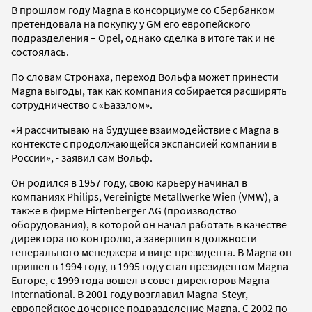
В прошлом году Magna в консорциуме со Сбербанком
претендовала на покупку у GM его европейского
подразделения – Opel, однако сделка в итоге так и не
состоялась.
По словам Стронаха, переход Вольфа может принести
Magna выгоды, так как компания собирается расширять
сотрудничество с «Базэлом».
«Я рассчитываю на будущее взаимодействие с Magna в
контексте с продолжающейся экспансией компании в
России», - заявил сам Вольф.
Он родился в 1957 году, свою карьеру начинал в
компаниях Philips, Vereinigte Metallwerke Wien (VMW), а
также в фирме Hirtenberger AG (производство
оборудования), в которой он начал работать в качестве
директора по контролю, а завершил в должности
генерального менеджера и вице-президента. В Magna он
пришел в 1994 году, в 1995 году стал президентом Magna
Europe, с 1999 года вошел в совет директоров Magna
International. В 2001 году возглавил Magna-Steyr,
европейское дочернее подразделение Magna. С 2002 по