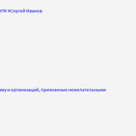
ОПК
#
Сергей Иванов
изму и организаций, признанных нежелательными