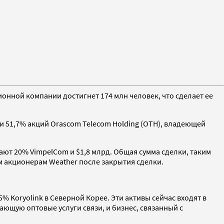
ционной компании достигнет 174 млн человек, что сделает ее
) и 51,7% акций Orascom Telecom Holding (ОТН), владеющей
ают 20% VimpelCom и $1,8 млрд. Общая сумма сделки, таким
ым акционерам Weather после закрытия сделки.
75% Koryolink в Северной Корее. Эти активы сейчас входят в
вающую оптовые услуги связи, и бизнес, связанный с