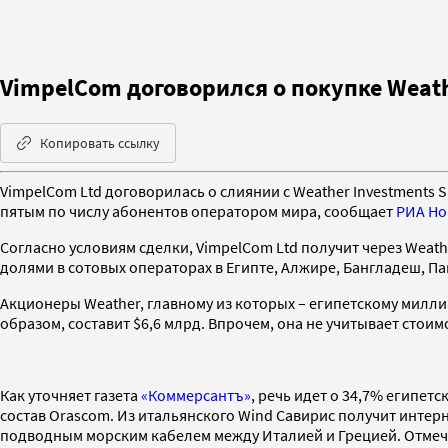
VimpelCom договорился о покупке Weath
Копировать ссылку
VimpelCom Ltd договорилась о слиянии с Weather Investments 
пятым по числу абонентов оператором мира, сообщает
РИА Но
Согласно условиям сделки, VimpelCom Ltd получит через Weath
долями в сотовых операторах в Египте, Алжире, Бангладеш, Па
Акционеры Weather, главному из которых – египетскому милли
образом, составит $6,6 млрд. Впрочем, она не учитывает сто
Как уточняет газета
«Коммерсантъ»
, речь идет о 34,7% египетс
состав Orascom. Из итальянского Wind Савирис получит интернет
подводным морским кабелем между Италией и Грецией. Отмеча