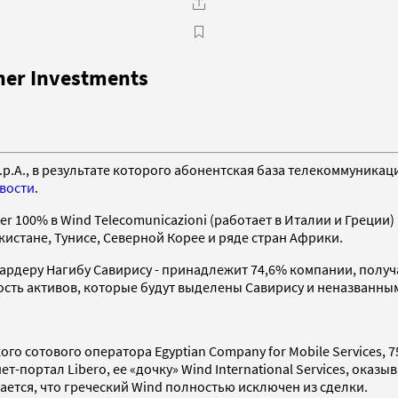
er Investments
S.p.A., в результате которого абонентская база телекоммуника
вости
.
er 100% в Wind Telecomunicazioni (работает в Италии и Греции
кистане, Тунисе, Северной Корее и ряде стран Африки.
ардеру Нагибу Савирису - принадлежит 74,6% компании, получ
имость активов, которые будут выделены Савирису и неназванн
кого сотового оператора Egyptian Company for Mobile Services, 
-портал Libero, ее «дочку» Wind International Services, оказы
ется, что греческий Wind полностью исключен из сделки.