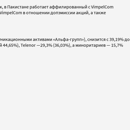
ак, в Пакистане работает аффилированный с VimpelCom
 VimpelCom в отношении допэмиссии акций, а также
никационными активами «Альфа-групп»), снизится с 39,19% до
й 44,65%), Telenor —29,3% (36,03%), а миноритариев — 15,7%