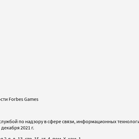
сти Forbes Games
службой по надзору в сфере связи, информационных технолог
декабря 2021 г.
я, д. 13, стр. 15, эт. 4, пом. X, ком. 1