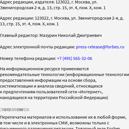
Адрес редакции, издателя: 123022, г. Москва, ул.
Звенигородская 2-я, д. 13, стр. 15, эт. 4, пом. X, ком. 1
Адрес редакции: 123022, г. Москва, ул. Звенигородская 2-я, д.
13, стр. 15, эт. 4, пом. X, ком. 1
Главный редактор: Мазурин Николай Дмитриевич
Адрес электронной почты редакции:
press-release@forbes.ru
Номер телефона редакции:
+7 (495) 565-32-06
На информационном ресурсе применяются
рекомендательные технологии (информационные технологии
предоставления информации на основе сбора,
систематизации и анализа сведений, относящихся
к предпочтениям пользователей сети «Интернет»,
находящихся на территории Российской Федерации)
СМИ2
SPARROW
INFOX
Перепечатка материалов и использование их в любой форме,
в том числе и в электронных СМИ, возможны только с
письменного разрешения редакции. Товарный знак Forbes