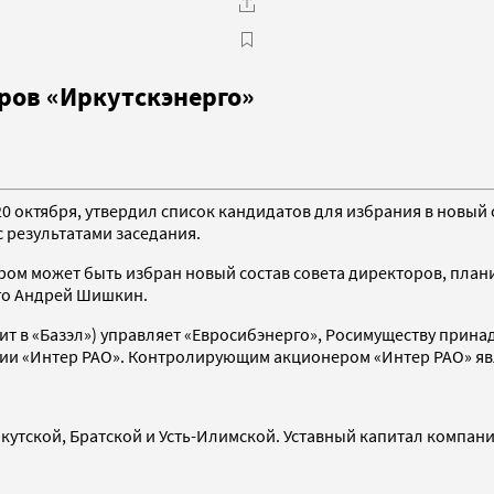
оров «Иркутскэнерго»
0 октября, утвердил список кандидатов для избрания в новый с
 результатами заседания.
ом может быть избран новый состав совета директоров, плани
рго Андрей Шишкин.
т в «Базэл») управляет «Евросибэнерго», Росимуществу принадл
сии «Интер РАО». Контролирующим акционером «Интер РАО» явл
ркутской, Братской и Усть-Илимской. Уставный капитал компани