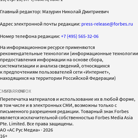
Главный редактор: Мазурин Николай Дмитриевич
Адрес электронной почты редакции:
press-release@forbes.ru
Номер телефона редакции:
+7 (495) 565-32-06
На информационном ресурсе применяются
рекомендательные технологии (информационные технологии
предоставления информации на основе сбора,
систематизации и анализа сведений, относящихся
к предпочтениям пользователей сети «Интернет»,
находящихся на территории Российской Федерации)
СМИ2
SPARROW
INFOX
Перепечатка материалов и использование их в любой форме,
в том числе и в электронных СМИ, возможны только с
письменного разрешения редакции. Товарный знак Forbes
является исключительной собственностью Forbes Media Asia
Pte. Limited. Все права защищены.
AO «АС Рус Медиа»
·
2026
16+