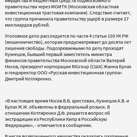
имущества и бюджетных средств подмосковного
правительства через МОИТК (Московская областная
инвестиционная трастовая компания). Следствие считает,
что группа причинила правительству ущерб в размере 27
миллиардов рублей.
Уголовное дело расследуется по части 4 статьи 159 УК РФ
(мошенничество), которая предусматривает до десяти лет
лишения свободы. Подозреваемыми по делу проходят
Кузнецов, бывший первый заместитель министра
финансов правительства Московской области Валерий
Носов, президент корпорации RIGroup (США) Жанна Булах
и гендиректор ООО «Русская инвестиционная группа»
Дмитрий Котляренко.
«В настоящее время Носов В.В. арестован, Кузнецов А.В. и
Булах Ж.М. объявлены в федеральный розыск. В
отношении Котляренко Д.Ф. решается вопрос об
экстрадиции из Республики Кипр в Российскую
Федерацию», - отмечается в сообщении.
В числе возвращенного имущества оказались различные