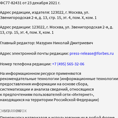
ФС77-82431 от 23 декабря 2021 г.
Адрес редакции, издателя: 123022, г. Москва, ул.
Звенигородская 2-я, д. 13, стр. 15, эт. 4, пом. X, ком. 1
Адрес редакции: 123022, г. Москва, ул. Звенигородская 2-я, д.
13, стр. 15, эт. 4, пом. X, ком. 1
Главный редактор: Мазурин Николай Дмитриевич
Адрес электронной почты редакции:
press-release@forbes.ru
Номер телефона редакции:
+7 (495) 565-32-06
На информационном ресурсе применяются
рекомендательные технологии (информационные технологии
предоставления информации на основе сбора,
систематизации и анализа сведений, относящихся
к предпочтениям пользователей сети «Интернет»,
находящихся на территории Российской Федерации)
СМИ2
SPARROW
INFOX
Перепечатка материалов и использование их в любой форме,