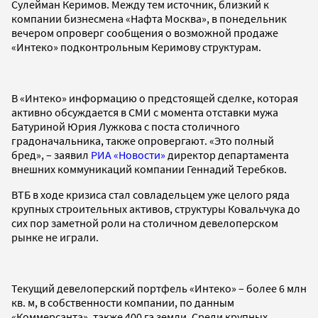
Сулейман Керимов. Между тем источник, близкий к
компании бизнесмена «Нафта Москва», в понедельник
вечером опроверг сообщения о возможной продаже
«Интеко» подконтрольным Керимову структурам.
В «Интеко» информацию о предстоящей сделке, которая
активно обсуждается в СМИ с момента отставки мужа
Батуриной Юрия Лужкова с поста столичного
градоначальника, также опровергают. «Это полный
бред», – заявил
РИА «Новости»
директор департамента
внешних коммуникаций компании Геннадий Теребков.
ВТБ в ходе кризиса стал совладельцем уже целого ряда
крупных строительных активов, структуры Ковальчука до
сих пор заметной роли на столичном девелоперском
рынке не играли.
Текущий девелоперский портфель «Интеко» – более 6 млн
кв. м, в собственности компании, по данным
«Коммерсанта», также 400 га земли. Среди крупных