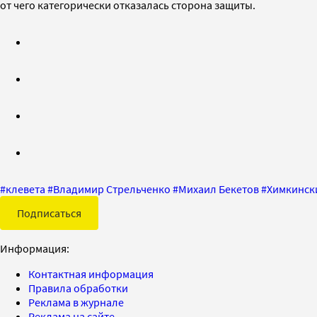
от чего категорически отказалась сторона защиты.
#
клевета
#
Владимир Стрельченко
#
Михаил Бекетов
#
Химкинск
Подписаться
Информация:
Контактная информация
Правила обработки
Реклама в журнале
Реклама на сайте