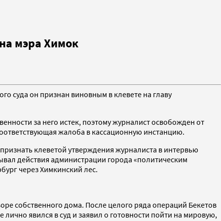
 на мэра Химок
го суда он признан виновным в клевете на главу
венности за него истек, поэтому журналист освобожден от
а соответствующая жалоба в кассационную инстанцию.
л признать клеветой утверждения журналиста в интервью
азывал действия администрации города «политическим
бург через Химкинский лес.
дворе собственного дома. После целого ряда операций Бекетов
е лично явился в суд и заявил о готовности пойти на мировую,