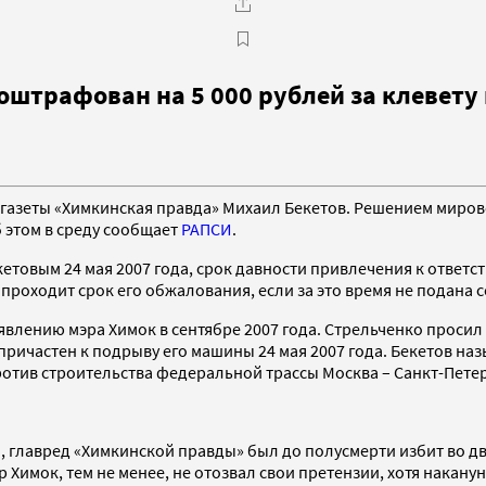
оштрафован на 5 000 рублей за клевету
 газеты «Химкинская правда» Михаил Бекетов. Решением мирово
 этом в среду сообщает
РАПСИ
.
етовым 24 мая 2007 года, срок давности привлечения к ответст
не проходит срок его обжалования, если за это время не подан
явлению мэра Химок в сентябре 2007 года. Стрельченко проси
 причастен к подрыву его машины 24 мая 2007 года. Бекетов н
тив строительства федеральной трассы Москва – Санкт-Петер
да, главред «Химкинской правды» был до полусмерти избит во 
 Химок, тем не менее, не отозвал свои претензии, хотя наканун