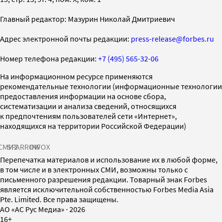
Главный редактор: Мазурин Николай Дмитриевич
Адрес электронной почты редакции:
press-release@forbes.ru
Номер телефона редакции:
+7 (495) 565-32-06
На информационном ресурсе применяются
рекомендательные технологии (информационные технологии
предоставления информации на основе сбора,
систематизации и анализа сведений, относящихся
к предпочтениям пользователей сети «Интернет»,
находящихся на территории Российской Федерации)
СМИ2
SPARROW
INFOX
Перепечатка материалов и использование их в любой форме,
в том числе и в электронных СМИ, возможны только с
письменного разрешения редакции. Товарный знак Forbes
является исключительной собственностью Forbes Media Asia
Pte. Limited. Все права защищены.
AO «АС Рус Медиа»
·
2026
16+