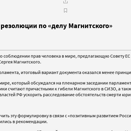
резолюции по «делу Магнитского»
 о соблюдении прав человека в мире, предлагающую Совету ЕС
ергея Магнитского.
рламента, итоговый вариант документа оказался менее принци
мире, который обсуждался на пленарном заседании парламента
и считают причастными к гибели Магнитского в СИЗО, а также 
властей РФ ускорить расследование обстоятельств смерти юри
чить эту формулировку в связи с «позитивным развитием Росси
тились в рекомендации.