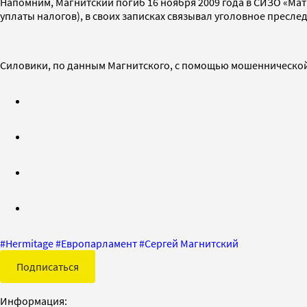
Напомним, Магнитский погиб 16 ноября 2009 года в СИЗО «Матр
уплаты налогов), в своих записках связывал уголовное пресл
Силовики, по данным Магнитского, с помощью мошеннической с
#
Hermitage
#
Европарламент
#
Сергей Магнитский
Подписаться
Информация: