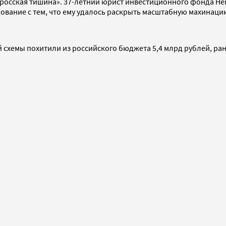
осская тишина». 37-летний юрист инвестиционного фонда Hermi
едование с тем, что ему удалось раскрыть масштабную махина
хемы похитили из российского бюджета 5,4 млрд рублей, ране