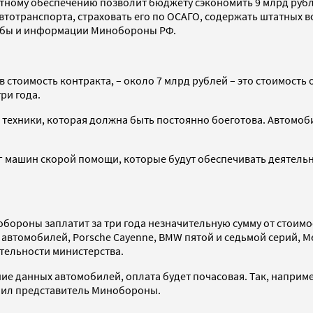
ртному обеспечению позволит бюджету сэкономить 9 млрд рубл
тотранспорта, страховать его по ОСАГО, содержать штатных во
лужбы и информации Минобороны РФ.
в стоимость контракта, – около 7 млрд рублей – это стоимост
три года.
 техники, которая должна быть постоянно боеготова. Автомоби
луг машин скорой помощи, которые будут обеспечивать деятель
роны заплатит за три года незначительную сумму от стоимости
томобилей, Porsche Cayenne, BMW пятой и седьмой серий, Merc
тельности министерства.
е данных автомобилей, оплата будет почасовая. Так, например,
ючил представитель Минобороны.