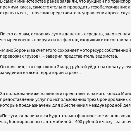
В самом министерстве ранее заявили, что аукцион по транспо
премиум-касса, самостоятельно проводить техобслуживание ав
охранять ее», – пояснил представитель управления пресс-с
По его словам, основная сумма денежных средств, заложенная 
четырех военных округах и на флотах, входящих в их состав за 
«Минобороны за счет этого сохраняет моторесурс собственной
перевозках грузов», – заверил представитель ведомства.
Он пояснил, что еще около 2 млрд рублей уйдет на оплату ус
заведений на всей территории страны.
За пользование же машинами представительского класса Минобо
предоставлении услуг по использованию трех бронированных ав
которые предназначены для обеспечения международной дея
«По сути, оплачиваться будет только фактическое использовани
час, бронированных автомобилей – 400 рублей в час», – закл