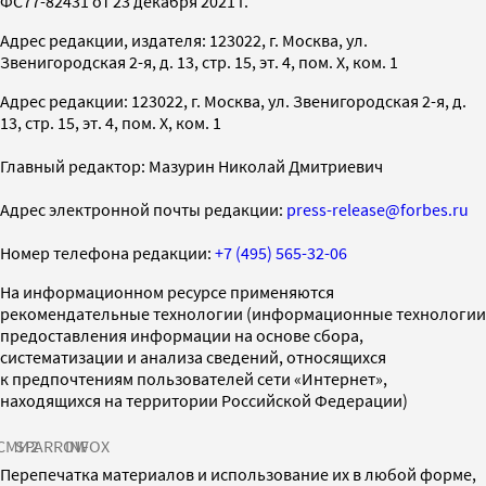
ФС77-82431 от 23 декабря 2021 г.
Адрес редакции, издателя: 123022, г. Москва, ул.
Звенигородская 2-я, д. 13, стр. 15, эт. 4, пом. X, ком. 1
Адрес редакции: 123022, г. Москва, ул. Звенигородская 2-я, д.
13, стр. 15, эт. 4, пом. X, ком. 1
Главный редактор: Мазурин Николай Дмитриевич
Адрес электронной почты редакции:
press-release@forbes.ru
Номер телефона редакции:
+7 (495) 565-32-06
На информационном ресурсе применяются
рекомендательные технологии (информационные технологии
предоставления информации на основе сбора,
систематизации и анализа сведений, относящихся
к предпочтениям пользователей сети «Интернет»,
находящихся на территории Российской Федерации)
СМИ2
SPARROW
INFOX
Перепечатка материалов и использование их в любой форме,