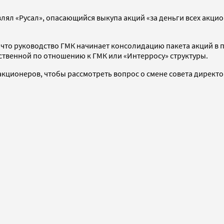
ял «Русал», опасающийся выкупа акций «за деньги всех акцио
что руководство ГМК начинает консолидацию пакета акций в пр
ественной по отношению к ГМК или «Интерросу» структуры.
акционеров, чтобы рассмотреть вопрос о смене совета директо