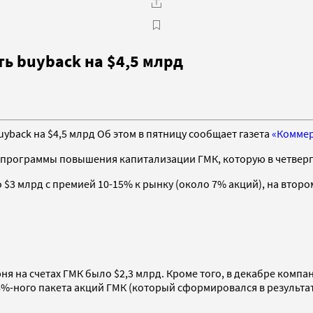
ь buyback на $4,5 млрд
back на $4,5 млрд Об этом в пятницу сообщает газета
«Комме
х программы повышения капитализации ГМК, которую в четвер
$3 млрд с премией 10-15% к рынку (около 7% акций), на втором
я на счетах ГМК было $2,3 млрд. Кроме того, в декабре компани
8%-ного пакета акций ГМК (который сформировался в результа