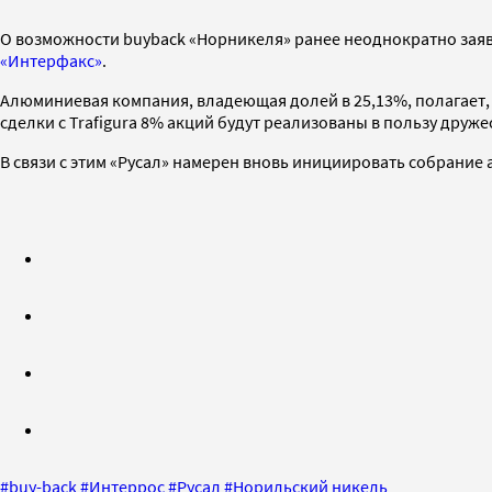
О возможности buyback «Норникеля» ранее неоднократно заявл
«Интерфакс»
.
Алюминиевая компания, владеющая долей в 25,13%, полагает, 
сделки с Trafigura 8% акций будут реализованы в пользу друж
В связи с этим «Русал» намерен вновь инициировать собрание 
#
buy-back
#
Интеррос
#
Русал
#
Норильский никель