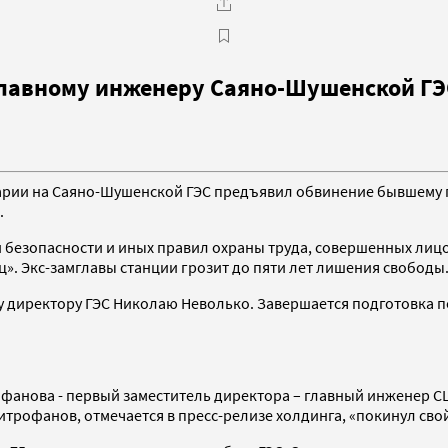
лавному инженеру Саяно-Шушенской ГЭ
варии на Саяно-Шушенской ГЭС предъявил обвинение бывшему 
.
 безопасности и иных правил охраны труда, совершенных лиц
ц». Экс-замглавы станции грозит до пяти лет лишения свободы
 директору ГЭС Николаю Неволько. Завершается подготовка п
фанова - первый заместитель директора – главный инженер СШ
трофанов, отмечается в пресс-релизе холдинга, «покинул свой 