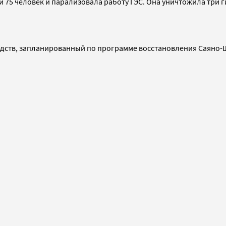
и 75 человек и парализовала работу ГЭС. Она уничтожила три г
ств, запланированный по программе восстановления Саяно-Шуш