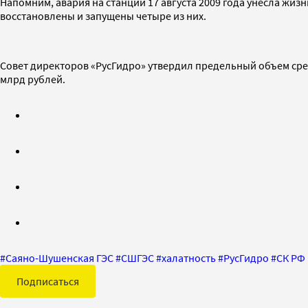
Напомним, авария на станции 17 августа 2009 года унесла жизн
восстановлены и запущены четыре из них.
Совет директоров «РусГидро» утвердил предельный объем сред
млрд рублей.
#
Саяно-Шушенская ГЭС
#
СШГЭС
#
халатность
#
РусГидро
#
СК РФ
Подписаться