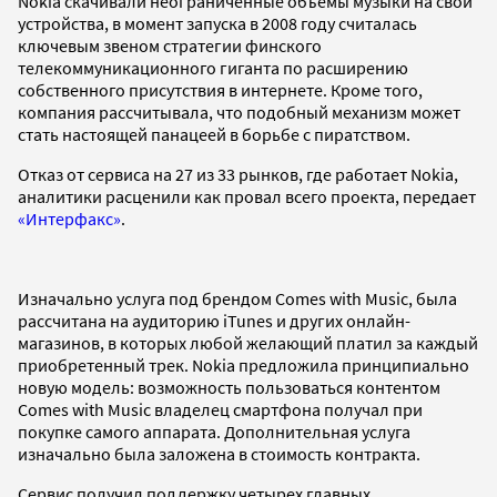
Nokia скачивали неограниченные объемы музыки на свои
устройства, в момент запуска в 2008 году считалась
ключевым звеном стратегии финского
телекоммуникационного гиганта по расширению
собственного присутствия в интернете. Кроме того,
компания рассчитывала, что подобный механизм может
стать настоящей панацеей в борьбе с пиратством.
Отказ от сервиса на 27 из 33 рынков, где работает Nokia,
аналитики расценили как провал всего проекта, передает
«Интерфакс»
.
Изначально услуга под брендом Comes with Music, была
рассчитана на аудиторию iTunes и других онлайн-
магазинов, в которых любой желающий платил за каждый
приобретенный трек. Nokia предложила принципиально
новую модель: возможность пользоваться контентом
Comes with Music владелец смартфона получал при
покупке самого аппарата. Дополнительная услуга
изначально была заложена в стоимость контракта.
Сервис получил поддержку четырех главных