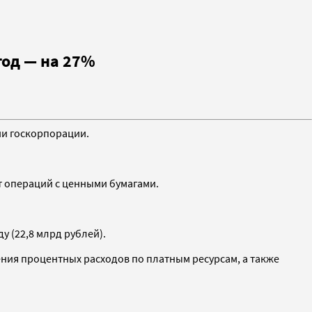
год — на 27%
ии госкорпорации.
от операций с ценными бумагами.
у (22,8 млрд рублей).
ения процентных расходов по платным ресурсам, а также