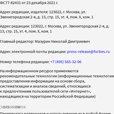
ФС77-82431 от 23 декабря 2021 г.
Адрес редакции, издателя: 123022, г. Москва, ул.
Звенигородская 2-я, д. 13, стр. 15, эт. 4, пом. X, ком. 1
Адрес редакции: 123022, г. Москва, ул. Звенигородская 2-я, д.
13, стр. 15, эт. 4, пом. X, ком. 1
Главный редактор: Мазурин Николай Дмитриевич
Адрес электронной почты редакции:
press-release@forbes.ru
Номер телефона редакции:
+7 (495) 565-32-06
На информационном ресурсе применяются
рекомендательные технологии (информационные технологии
предоставления информации на основе сбора,
систематизации и анализа сведений, относящихся
к предпочтениям пользователей сети «Интернет»,
находящихся на территории Российской Федерации)
СМИ2
SPARROW
INFOX
Перепечатка материалов и использование их в любой форме,