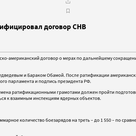
тифицировал договор СНВ
йско-американский договор о мерах по дальнейшему сокращен
Медведевым и Бараком Обамой. После ратификации американск
ого парламента и подпись президента РФ.
обмена ратификационными грамотами должен пройти подготови
ься к взаимным инспекциям ядерных объектов.
ммарное количество боезарядов на треть – до 1 550 – по сравн