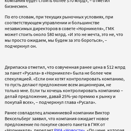
компания будет стоить более $70 млрд», – отметил
бизнесмен.
По его словам, при текущих рыночных условиях, при
соответствующем управлении и большинстве
независимых директоров в совете «Норникеля», ГМК
может стоить около $80 млрд. «И это не мечта, это не, что
мы просто ожидаем, мы будем за это бороться», –
подчеркнул он.
Дерипаска отметил, что озвученная ранее цена в $12 млрд
за пакет «Русала» в «Норникеле» была не более чем
спекуляцией. «Если они хотят контролировать компанию,
то пусть делают предложение всем акционерам, не
только мне. Если ты хочешь контролировать компанию –
делай предложение, давай 25%-ую премию к рынку и
покупай всех», – подчеркнул глава «Русала».
Ранее совладелец алюминиевой компании Виктор
Вексельберг заявил, что компания ожидает новое
предложение по покупке своего пакета в ГМК от
«Норникеля», передает
РИА «Новости»
. «По цене, которая