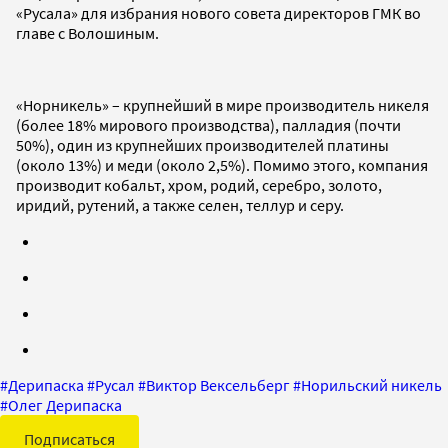
«Русала» для избрания нового совета директоров ГМК во
главе с Волошиным.
«Норникель» – крупнейший в мире производитель никеля
(более 18% мирового производства), палладия (почти
50%), один из крупнейших производителей платины
(около 13%) и меди (около 2,5%). Помимо этого, компания
производит кобальт, хром, родий, серебро, золото,
иридий, рутений, а также селен, теллур и серу.
#
Дерипаска
#
Русал
#
Виктор Вексельберг
#
Норильский никель
#
Олег Дерипаска
Подписаться