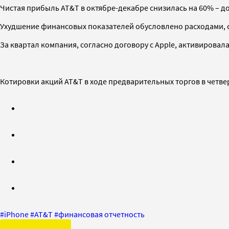
Чистая прибыль AT&T в октябре-декабре снизилась на 60% – до $
Ухудшение финансовых показателей обусловлено расходами, 
За квартал компания, согласно договору с Apple, активировала 
Котировки акций AT&T в ходе предварительных торгов в четверг
#
iPhone
#
AT&T
#
финансовая отчетность