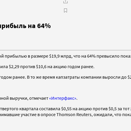
 прибыль на 64%
й прибылью в размере $19,9 млрд, что на 64% превысило показ
ила $2,29 против $10,6 на акцию годом ранее.
годом ранее. В то же время капзатраты компании выросли до $20
нной выручки, отмечает
«Интерфакс»
.
вертого квартала составила $0,55 на акцию против $0,5 за то
инимавшие участие в опросе Thomson Reuters, ожидали, что пока