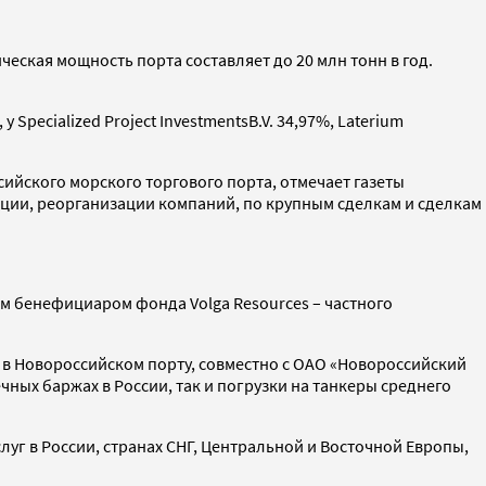
ческая мощность порта составляет до 20 млн тонн в год.
pecialized Project InvestmentsB.V. 34,97%, Laterium
ийского морского торгового порта, отмечает газеты
дации, реорганизации компаний, по крупным сделкам и сделкам
м бенефициаром фонда Volga Resources – частного
а в Новороссийском порту, совместно с ОАО «Новороссийский
чных баржах в России, так и погрузки на танкеры среднего
уг в России, странах СНГ, Центральной и Восточной Европы,