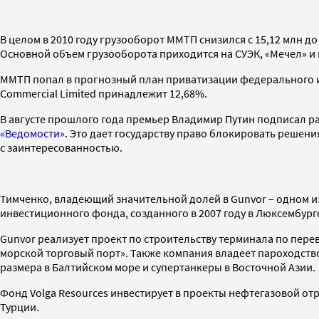
В целом в 2010 году грузооборот ММТП снизился с 15,12 млн до
Основной объем грузооборота приходится на СУЭК, «Мечел» и
ММТП попал в прогнозный план приватизации федерального имуще
Commercial Limited принадлежит 12,68%.
В августе прошлого года премьер Владимир Путин подписал р
«Ведомости»
. Это дает государству право блокировать решен
с заинтересованностью.
Тимченко, владеющий значительной долей в Gunvor – одном и
инвестиционного фонда, созданного в 2007 году в Люксембург
Gunvor реализует проект по строительству терминала по пере
морской торговый порт». Также компания владеет пароходством
размера в Балтийском море и супертанкеры в Восточной Азии.
Фонд Volga Resources инвестирует в проекты нефтегазовой отр
Турции.