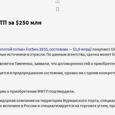
ТП за $250 млн
золотой сотне» Forbes-2010, состояние — $1,9 млрд
) покупают О
ые источники в отрасли. По данным агентства, сделка может бы
вляется Тимченко, заявили, что договоренностей о приобрете
ится в предпродажном состоянии, однако ни с одним конкрет
цию о приобретении ММТП подтвердили.
дорная компания на территории Мурманского порта, специализ
 величине в России и специализируется на торговле углем, преж