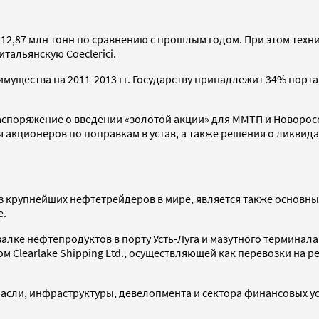
 12,87 млн тонн по сравнению с прошлым годом. При этом техни
 итальянскую
Coeclerici.
ства на 2011-2013 гг. Государству принадлежит 34% порта, у S
аспоряжение о введении «золотой акции» для ММТП и Новоросс
ия акционеров по поправкам в устав, а также решения о ликви
з крупнейших нефтетрейдеров в мире, является также основны
е.
валке нефтепродуктов в порту Усть-Луга и мазутного терминал
 Clearlake Shipping Ltd., осуществляющей как перевозки на ре
асли, инфраструктуры, девелопмента и сектора финансовых усл