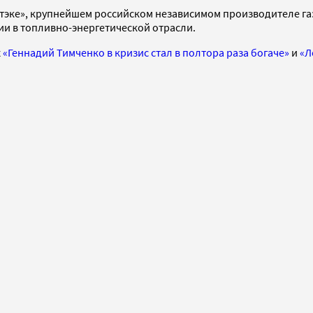
оватэке», крупнейшем российском независимом производителе г
и в топливно-энергетической отрасли.
х
«Геннадий Тимченко в кризис стал в полтора раза богаче»
и
«Л