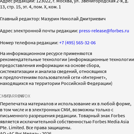
Адрес редакции: 123022, г. Москва, ул. Звенигородская 2-я, д.
13, стр. 15, эт. 4, пом. X, ком. 1
Главный редактор: Мазурин Николай Дмитриевич
Адрес электронной почты редакции:
press-release@forbes.ru
Номер телефона редакции:
+7 (495) 565-32-06
На информационном ресурсе применяются
рекомендательные технологии (информационные технологии
предоставления информации на основе сбора,
систематизации и анализа сведений, относящихся
к предпочтениям пользователей сети «Интернет»,
находящихся на территории Российской Федерации)
СМИ2
SPARROW
INFOX
Перепечатка материалов и использование их в любой форме,
в том числе и в электронных СМИ, возможны только с
письменного разрешения редакции. Товарный знак Forbes
является исключительной собственностью Forbes Media Asia
Pte. Limited. Все права защищены.
AO «АС Рус Медиа»
·
2026